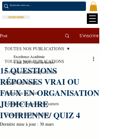
DEVENIR MEMBRE
Post
S'inscrire
TOUTES NOS PUBLICATIONS
Excellence Académie
TOUTES NOS PUBLICATIONS
6 mai 2024
3 min de lecture
15 QUESTIONS
Formation leadership chrétien
RÉPONSES VRAI OU
Actualité juridique
FAUX EN ORGANISATION
Formation en droit
JUDICIAIRE
Formation concours et examen
IVOIRIENNE/ QUIZ 4
Formation en art oratoire
Dernière mise à jour :
30 mars