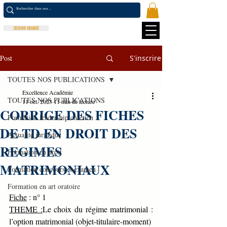
DEVENIR MEMBRE
Post
S'inscrire
TOUTES NOS PUBLICATIONS
Excellence Académie
TOUTES NOS PUBLICATIONS
11 oct. 2023
11 min de lecture
CORRIGE DES FICHES
Formation leadership chrétien
DE TD EN DROIT DES
Actualité juridique
REGIMES
Formation en droit
MATRIMONIAUX
Formation concours et examen
Formation en art oratoire
Fiche
 : n° 1                   
THEME :
Le choix du régime matrimonial : 
l’option matrimonial (objet-titulaire-moment) 