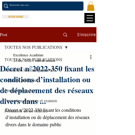
DEVENIR MEMBRE
Post
S'inscrire
TOUTES NOS PUBLICATIONS
Excellence Académie
TOUTES NOS PUBLICATIONS
21 déc. 2022
1 min de lecture
Décret n°2022-350 fixant les
Formation leadership chrétien
conditions d’installation ou
Actualité juridique
de déplacement des réseaux
Formation en droit
divers dans ...
Formation concours et examen
Décret n°2022-350 fixant les conditions 
Formation en art oratoire
d’installation ou de déplacement des réseaux 
divers dans le domaine public 