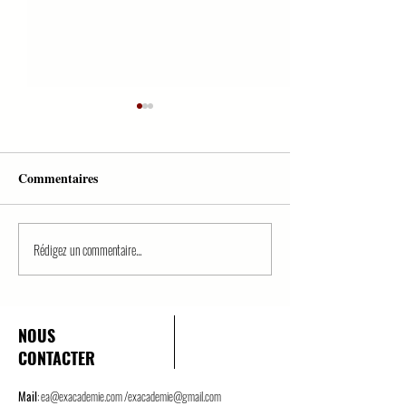
Commentaires
Rédigez un commentaire...
QCM PREMIER TOUR
QCM EN DROIT
MAG/EXERCEZ VOUS
SUR FORMATI
CONTRAT/PART
NOUS
CONTACTER
Mail
:
ea@exacademie.com
/
exacademie@gmail.com