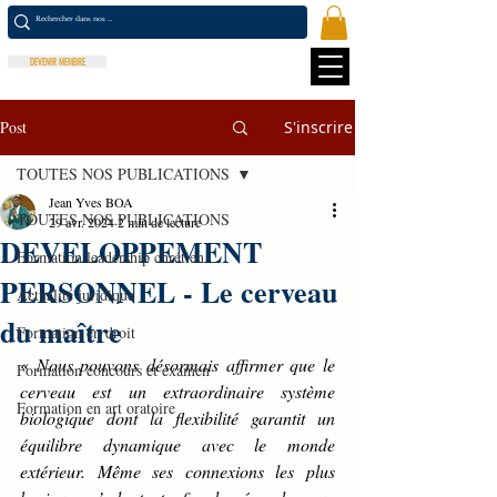
DEVENIR MEMBRE
Post
S'inscrire
TOUTES NOS PUBLICATIONS
Jean Yves BOA
TOUTES NOS PUBLICATIONS
29 avr. 2024
2 min de lecture
DEVELOPPEMENT
Formation leadership chrétien
PERSONNEL - Le cerveau
Actualité juridique
du maître
Formation en droit
« 
Nous pouvons désormais affirmer que le 
Formation concours et examen
cerveau est un extraordinaire système 
Formation en art oratoire
biologique dont la flexibilité garantit un 
équilibre dynamique avec le monde 
extérieur. Même ses connexions les plus 