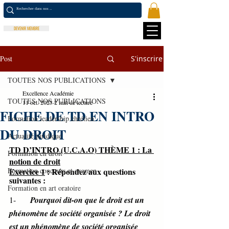
DEVENIR MEMBRE
Post
S'inscrire
TOUTES NOS PUBLICATIONS
Excellence Académie
TOUTES NOS PUBLICATIONS
11 oct. 2023
2 min de lecture
FICHE DE TD EN INTRO
Formation leadership chrétien
DU DROIT
Actualité juridique
TD D’INTRO (U.C.A.O) THÈME 1 : La 
Formation en droit
notion de droit
Formation concours et examen
Exercice 1
 : Répondez aux questions 
suivantes : 
Formation en art oratoire
1-       
Pourquoi dit-on que le droit est un 
phénomène de société organisée ? Le droit 
est un phénomène de société organisée 