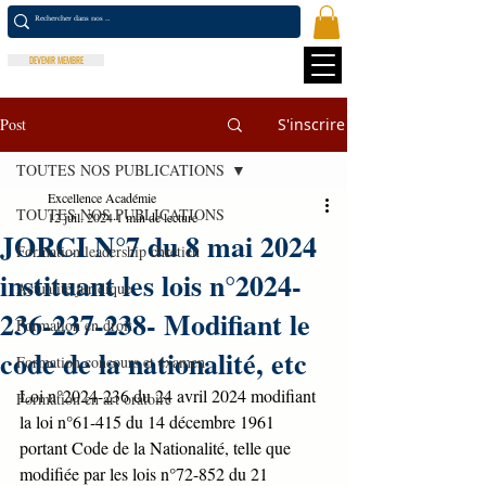
DEVENIR MEMBRE
Post
S'inscrire
TOUTES NOS PUBLICATIONS
Excellence Académie
TOUTES NOS PUBLICATIONS
12 juil. 2024
1 min de lecture
JORCI N°7 du 8 mai 2024
Formation leadership chrétien
instituant les lois n°2024-
Actualité juridique
236-237-238- Modifiant le
Formation en droit
code de la nationalité, etc
Formation concours et examen
Loi n°2024-236 du 24 avril 2024 modifiant 
Formation en art oratoire
la loi n°61-415 du 14 décembre 1961 
portant Code de la Nationalité, telle que 
modifiée par les lois n°72-852 du 21 