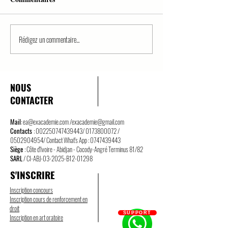
Rédigez un commentaire...
QCM PREMIER TOUR
QCM EN DROIT
MAG/EXERCEZ VOUS
SUR FORMATI
CONTRAT/PART
NOUS
CONTACTER
Mail
:
ea@exacademie.com
/
exacademie@gmail.com
Contacts
:
002250747439443
/
0173800072
/
0502904954
/ Contact What's App :
0747439443
Siège
: Côte d'Ivoire - Abidjan - Cocody-Angré Terminus 81/82
SARL
/ CI-ABJ-03-2025-B12-01298
S'INSCRIRE
Inscription concours
Inscription cours de renforcement en
droit
SUPPORT
Inscription en art oratoire