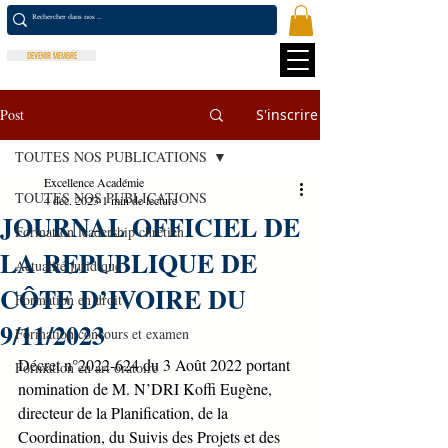
DEVENIR MEMBRE
Post
S'inscrire
TOUTES NOS PUBLICATIONS
Excellence Académie
TOUTES NOS PUBLICATIONS
4 déc. 2023
1 min de lecture
JOURNAL OFFICIEL DE
Formation leadership chrétien
LA REPUBLIQUE DE
Actualité juridique
CÔTE D’IVOIRE DU
Formation en droit
9/11/2023
Formation concours et examen
Décret n°2022-624 du 3 Août 2022 portant 
Formation en art oratoire
nomination de M. N’DRI Koffi Eugène, 
directeur de la Planification, de la 
Coordination, du Suivis des Projets et des 