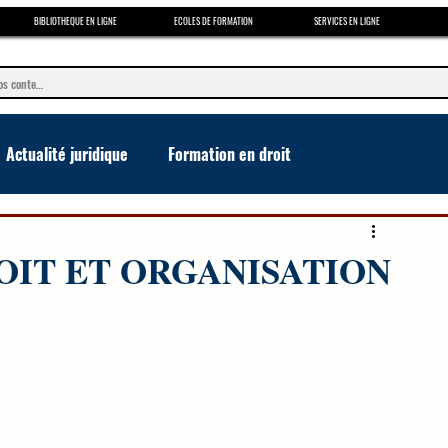
BIBLIOTHEQUE EN LIGNE
ECOLES DE FORMATION
SERVICES EN LIGNE
Actualité juridique
Formation en droit
e
OIT ET ORGANISATION