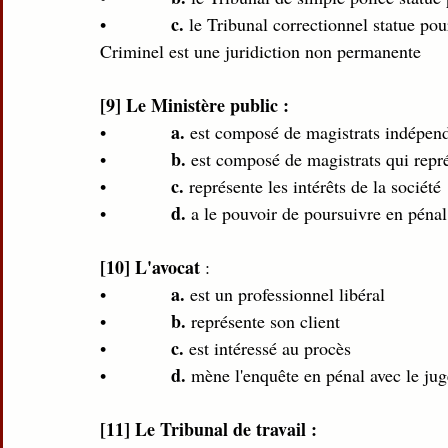
c.
•             
 le Tribunal correctionnel statue pou
Criminel est une juridiction non permanente 
[9] Le Ministère public : 
a.
•             
 est composé de magistrats indépend
b.
•             
 est composé de magistrats qui repré
c.
•             
 représente les intérêts de la société 
d.
•             
 a le pouvoir de poursuivre en pénal
[10] L'avocat
 : 
a.
•             
 est un professionnel libéral  
b.
•             
 représente son client 
c.
•             
 est intéressé au procès 
d.
•             
 mène l'enquête en pénal avec le juge
[11] Le Tribunal de travail : 