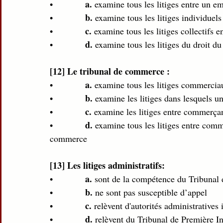
a.
•             
 examine tous les litiges entre un em
b.
•             
 examine tous les litiges individuels
c.
•             
 examine tous les litiges collectifs e
d.
•             
 examine tous les litiges du droit du 
[12] Le tribunal de commerce :
a. 
•             
examine tous les litiges commercia
b. 
•             
examine les litiges dans lesquels u
c. 
•             
examine les litiges entre commerça
d. 
•             
examine tous les litiges entre com
commerce 
[13] Les litiges administratifs:
a.
•             
 sont de la compétence du Tribunal 
b.
•             
 ne sont pas susceptible d’appel 
c.
•             
 relèvent d'autorités administratives
d.
•             
 relèvent du Tribunal de Première In