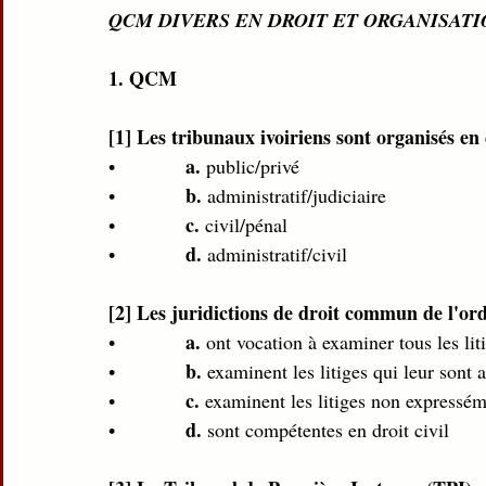
QCM DIVERS EN DROIT ET ORGANISATI
1. QCM 
[1] Les tribunaux ivoiriens sont organisés en
a. 
•             
public/privé  
b.
•             
 administratif/judiciaire 
c.
•             
 civil/pénal 
d.
•             
 administratif/civil 
[2] Les juridictions de droit commun de l'ordr
a.
•             
 ont vocation à examiner tous les lit
b.
•             
 examinent les litiges qui leur sont a
c.
•             
 examinent les litiges non expressém
d.
•             
 sont compétentes en droit civil 