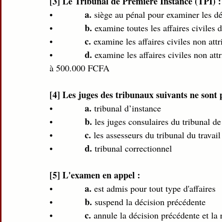
[3] Le Tribunal de Première Instance (TPI) :
a.
•             
 siège au pénal pour examiner les dél
b.
•             
 examine toutes les affaires civile
c.
•             
 examine les affaires civiles non attr
d.
•             
 examine les affaires civiles non att
à 500.000 FCFA 
[4] Les juges des tribunaux suivants ne sont p
a.
•             
 tribunal d’instance 
b.
•             
 les juges consulaires du tribunal 
c.
•             
 les assesseurs du tribunal du travail
d.
•             
 tribunal correctionnel 
[5] L'examen en appel : 
a.
•             
 est admis pour tout type d'affaires  
b.
•             
 suspend la décision précédente 
c.
•             
 annule la décision précédente et la