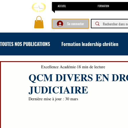
ACCUEIL
FORMATION
Se connecter
TOUTES NOS PUBLICATIONS
Formation leadership chrétien
Formation concours et examen
Formation en art oratoir
Excellence Académie
18 min de lecture
QCM DIVERS EN DR
JUDICIAIRE
Dernière mise à jour :
30 mars