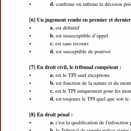
d.
•             
 confirme ou infirme la décision pré
[6] Un jugement rendu en premier et dernier 
a.
•             
 est définitif  
b.
•             
 est insusceptible d’appel 
c.
•             
 est sans recours 
d.
•             
 est susceptible de pourvoi 
[7] En droit civil, le tribunal compétent :
a.
•             
 est le TPI sauf exceptions  
b.
•             
 est fonction de la nature et du mont
c.
•             
 est le TPI uniquement pour les mon
d.
•             
 est toujours le TPI quel que soit le
[8] En droit pénal : 
a.
•             
 c'est la qualification de l'infractio
b.
•             
 le Tribunal de simple police statue 