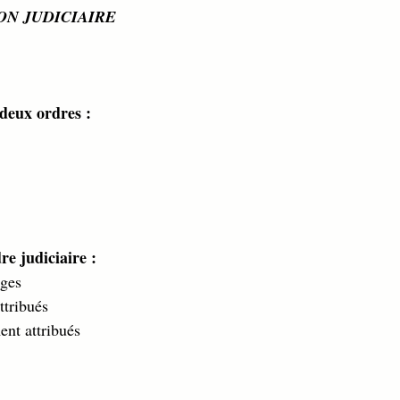
ON JUDICIAIRE
 deux ordres : 
e judiciaire : 
iges 
ttribués 
ent attribués 