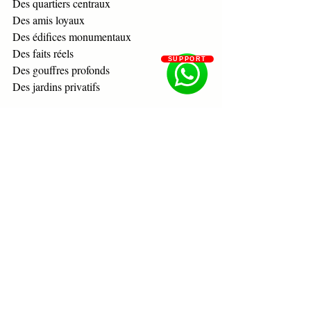
Des quartiers centraux  
Des amis loyaux  
Des édifices monumentaux  
Des faits réels  
SUPPORT
Des gouffres profonds  
Des jardins privatifs 
Les grenouilles vertes  
Une serviette châtain foncé  
Les joues cramoisies  
Des capes écarlates  
Des robes roses  
Les rideaux couleur rose  
Des bas couleur chair  
Des poils marron  
Des tuniques pourpres  
Des épis bleu violet  
Des fanions orange. 