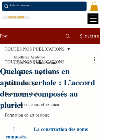
DEVENIR MEMBRE
Post
S'inscrire
TOUTES NOS PUBLICATIONS
Excellence Académie
TOUTES NOS PUBLICATIONS
12 juil. 2023
4 min de lecture
Quelques notions en
Formation leadership chrétien
aptitude verbale : L’accord
Actualité juridique
des noms composés au
Formation en droit
pluriel
Formation concours et examen
Formation en art oratoire
La construction des noms 
I-              
composés.