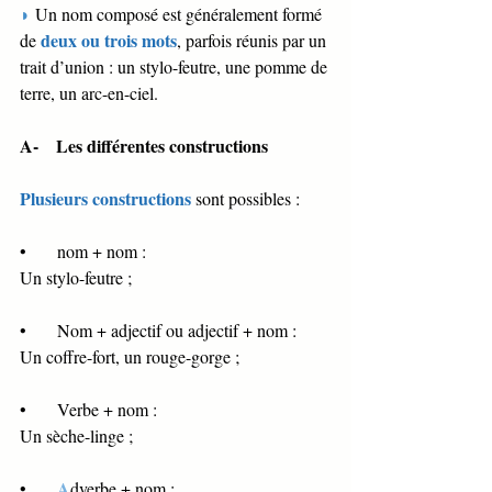
◗ 
Un nom composé est généralement formé 
deux ou trois mots
de 
, parfois réunis par un 
trait d’union : un stylo-feutre, une pomme de 
terre, un arc-en-ciel. 
A-    Les différentes constructions 
Plusieurs constructions
sont possibles : 
•       nom + nom : 
Un stylo-feutre ; 
•       Nom + adjectif ou adjectif + nom : 
Un coffre-fort, un rouge-gorge ; 
•       Verbe + nom : 
Un sèche-linge ; 
A
•       
dverbe + nom :