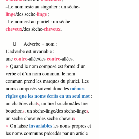
–Le nom reste au singulier : un sèche-
linge
linge
/des sèche-
; 
–Le nom est au pluriel : un sèche-
cheveux
cheveux
. 
/des sèche-
            Adverbe + nom :
L’adverbe est invariable : 
contre
-
contre
une 
allée/des 
-allées. 
◗ 
Quand le nom composé est formé d’un 
verbe et d’un nom commun, le nom 
commun prend les marques du pluriel. Les 
mêmes 
noms composés suivent donc les 
règles que les noms écrits en un seul mot 
: 
un chat/des chat
s
, un tire-bouchon/des tire-
bouchon
s
, un sèche-linge/des sèche-linge
s
, 
x
un sèche-cheveu/des sèche-cheveu
. 
invariables
◗ 
On laisse 
les noms propres et 
les noms communs précédés par un article 