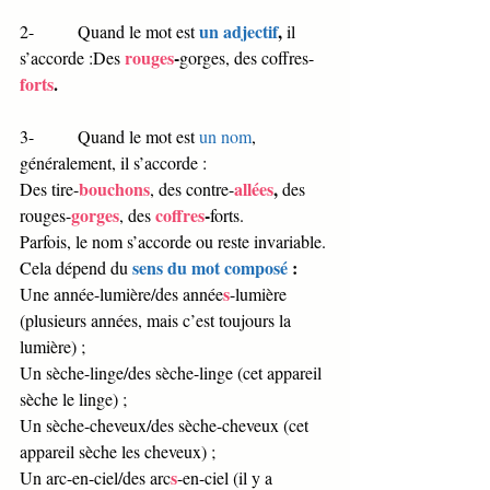
un adjectif
, 
2-          Quand le mot est 
il 
rouges
-
s’accorde :Des 
gorges, des coffres-
forts
. 
3-          Quand le mot est 
un nom
, 
généralement, il s’accorde : 
bouchons
allées
, 
Des tire-
, des contre-
des 
gorges
coffres
-
rouges-
, des 
forts. 
Parfois, le nom s’accorde ou reste invariable. 
sens du mot composé 
: 
Cela dépend du 
s
Une année-lumière/des année
-lumière 
(plusieurs années, mais c’est toujours la 
lumière) ; 
Un sèche-linge/des sèche-linge (cet appareil 
sèche le linge) ; 
Un sèche-cheveux/des sèche-cheveux (cet 
appareil sèche les cheveux) ; 
s
Un arc-en-ciel/des arc
-en-ciel (il y a 