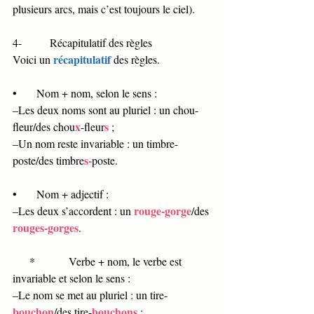
plusieurs arcs, mais c’est toujours le ciel). 
4-          Récapitulatif des règles 
récapitulatif
Voici un 
des règles. 
•       Nom + nom, selon le sens :
–Les deux noms sont au pluriel : un chou-
x
s
fleur/des chou
-fleur
; 
–Un nom reste invariable : un timbre-
s-
poste/des timbre
poste. 
•       Nom + adjectif :
rouge-gorge
–Les deux s’accordent : un 
/des 
rouges-gorges
. 
      *            Verbe + nom, le verbe est 
invariable et selon le sens :
–Le nom se met au pluriel : un tire-
bouchon
bouchons
/des tire-
;