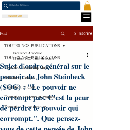
DEVENIR MEMBRE
Post
S'inscrire
TOUTES NOS PUBLICATIONS
Excellence Académie
TOUTES NOS PUBLICATIONS
12 mars 2025
6 min de lecture
Sujet d'ordre général sur le
Formation leadership chrétien
pouvoir de John Steinbeck
Actualité juridique
(SOG) : "Le pouvoir ne
Formation en droit
corrompt pas. C'est la peur
Formation concours et examen
de perdre le pouvoir qui
Formation en art oratoire
corrompt.". Que pensez-
vous de cette pensée de John