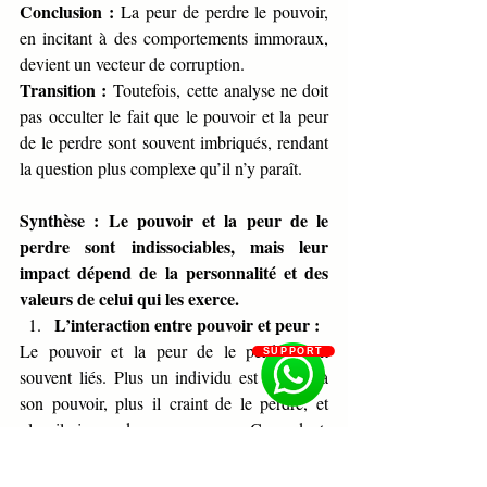
Conclusion :
 La peur de perdre le pouvoir, 
en incitant à des comportements immoraux, 
devient un vecteur de corruption.
Transition :
 Toutefois, cette analyse ne doit 
pas occulter le fait que le pouvoir et la peur 
de le perdre sont souvent imbriqués, rendant 
la question plus complexe qu’il n’y paraît.
Synthèse : Le pouvoir et la peur de le 
perdre sont indissociables, mais leur 
impact dépend de la personnalité et des 
valeurs de celui qui les exerce.
L’interaction entre pouvoir et peur :
Le pouvoir et la peur de le perdre sont 
SUPPORT
souvent liés. Plus un individu est attaché à 
son pouvoir, plus il craint de le perdre, et 
plus il risque de se corrompre. Cependant, 
cette dynamique n’est pas inéluctable. Des 
individus forts, ancrés dans des valeurs 