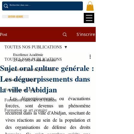
DEVENIR MEMBRE
Post
S'inscrire
TOUTES NOS PUBLICATIONS
Excellence Académie
TOUTES NOS PUBLICATIONS
25 sept. 2024
3 min de lecture
Sujet oral culture générale :
Formation leadership chrétien
Les déguerpissements dans
Actualité juridique
la ville d’Abidjan
Formation en droit
 Les déguerpissements, ou évacuations 
Formation concours et examen
forcées, sont devenus un phénomène 
Formation en art oratoire
récurrent dans la ville d’Abidjan, suscitant de 
vives réactions au sein de la population et 
des organisations de défense des droits 