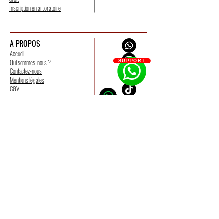
Inscription en art oratoire
A PROPOS
Accueil
Qui sommes-nous ?
SUPPORT
Contactez-nous
Mentions légales
CGV
CGU
Politique de confidentialité
Groupes et liens
Partenaires
NOS SERVICES
Formation concours
Formation droit
NOUS SUIVRE
Formation en ligne
DEVENIR MEMBRE
Formation art oratoire
Ecole du succès
Recevez nos publications
Boutique
directement sur votre boite mail
Aide-mémoire
Cliquez ici pour rejoindre notre communauté WhatsApp