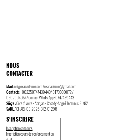
NOUS
CONTACTER
Mail
:
ea@exacademie.com
/
exacademie@gmail.com
Contacts
:
002250747439443
/
0173800072
/
0502904954
/ Contact What's App :
0747439443
Siège
: Côte d'Ivoire - Abidjan - Cocody-Angré Terminus 81/82
SARL
/ CI-ABJ-03-2025-B12-01298
S'INSCRIRE
Inscription concours
Inscription cours de renforcement en
droit