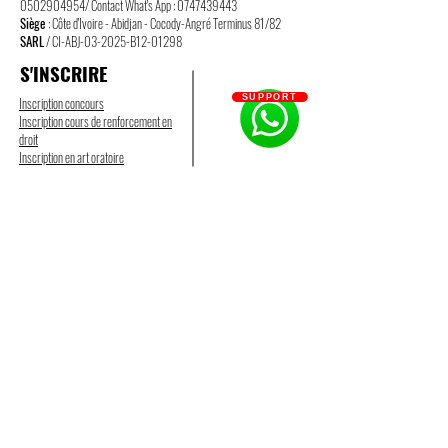
0502904954
/ Contact What's App :
0747439443
Siège
: Côte d'Ivoire - Abidjan - Cocody-Angré Terminus 81/82
SARL
/ CI-ABJ-03-2025-B12-01298
S'INSCRIRE
SUPPORT
Inscription concours
Inscription cours de renforcement en
droit
Inscription en art oratoire
A PROPOS
Accueil
Qui sommes-nous ?
Contactez-nous
Mentions légales
CGV
CGU
Politique de confidentialité
Groupes et liens
Partenaires
NOS SERVICES
Formation concours