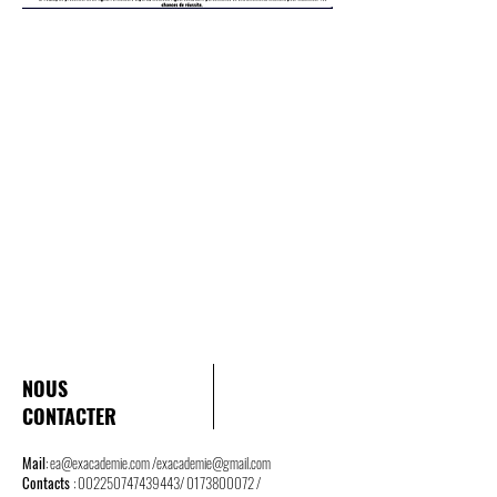
NOUS
CONTACTER
Mail
:
ea@exacademie.com
/
exacademie@gmail.com
Contacts
:
002250747439443
/
0173800072
/