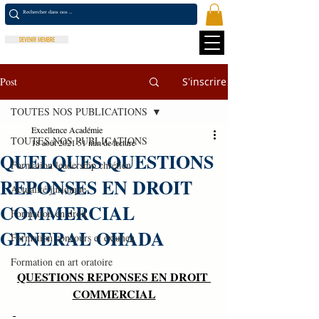
DEVENIR MEMBRE
Post
S'inscrire
TOUTES NOS PUBLICATIONS
Excellence Académie
TOUTES NOS PUBLICATIONS
18 août 2021
51 min de lecture
QUELQUES QUESTIONS
Formation leadership chrétien
REPONSES EN DROIT
Actualité juridique
COMMERCIAL
Formation en droit
GENERAL OHADA
Formation concours et examen
Formation en art oratoire
QUESTIONS REPONSES EN DROIT 
COMMERCIAL