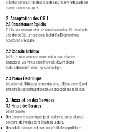
créant un compte, l’Utilisateur accepte sans réserve l’intégralité des
clauses exposées ci-après.
2. Acceptation des CGU
2.1 Consentement Explicite
L’Utilisateur reconnaît avoir pris connaissance des CGU avant toute
utilisation du Site. L’inscription ou l’achat d’un Document vaut
acceptation irrévocable.
2.2 Capacité Juridique
Le Site est réservé aux personnes majeures ou mineures
émancipées. Les mineurs non émancipés doivent obtenir
l’autorisation écrite de leur représentant légal.
2.3 Preuve Électronique
Les actions de l’Utilisateur (connexion, achat, téléchargement) sont
enregistrées et constituent une preuve opposable en cas de litige.
3. Description des Services
3.1 Nature des Services
Le Site propose :
Des Documents académiques (droit, leadership, préparation aux
concours, etc.) validés par le Comité de Lecture.
Des forfaits d’abonnement pour un accès illimité ou partiel aux