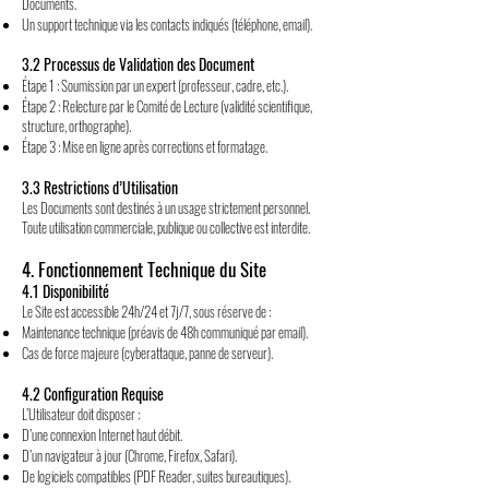
Documents.
Un support technique via les contacts indiqués (téléphone, email).
3.2 Processus de Validation des Document
Étape 1 : Soumission par un expert (professeur, cadre, etc.).
Étape 2 : Relecture par le Comité de Lecture (validité scientifique,
structure, orthographe).
Étape 3 : Mise en ligne après corrections et formatage.
3.3 Restrictions d’Utilisation
Les Documents sont destinés à un usage strictement personnel.
Toute utilisation commerciale, publique ou collective est interdite.
4. Fonctionnement Technique du Site
4.1 Disponibilité
Le Site est accessible 24h/24 et 7j/7, sous réserve de :
Maintenance technique (préavis de 48h communiqué par email).
Cas de force majeure (cyberattaque, panne de serveur).
4.2 Configuration Requise
L’Utilisateur doit disposer :
D’une connexion Internet haut débit.
D’un navigateur à jour (Chrome, Firefox, Safari).
De logiciels compatibles (PDF Reader, suites bureautiques).