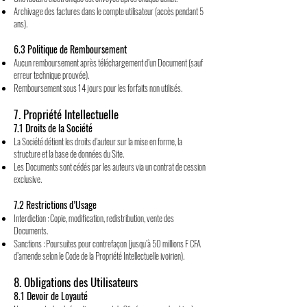
Archivage des factures dans le compte utilisateur (accès pendant 5
ans).
6.3 Politique de Remboursement
Aucun remboursement après téléchargement d’un Document (sauf
erreur technique prouvée).
Remboursement sous 14 jours pour les forfaits non utilisés.
7. Propriété Intellectuelle
7.1 Droits de la Société
La Société détient les droits d’auteur sur la mise en forme, la
structure et la base de données du Site.
Les Documents sont cédés par les auteurs via un contrat de cession
exclusive.
7.2 Restrictions d’Usage
Interdiction : Copie, modification, redistribution, vente des
Documents.
Sanctions : Poursuites pour contrefaçon (jusqu’à 50 millions F CFA
d’amende selon le Code de la Propriété Intellectuelle ivoirien).
8. Obligations des Utilisateurs
8.1 Devoir de Loyauté