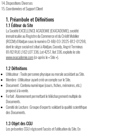
Dispositions Diverses
Coordonnées et Support Client
1. Préambule et Définitions
1.1 Éditeur du Site
La Société EXCELLENCE ACADEMIE (EXACADEMIE), société
immatriculée au Registre du Commerce et du Crédit Mobilier
(RCCM) d’Abidjan sous le numéro CI-ABJ-03-2025-B12-01298,
dont le siège social est situé à Abidjan, Cocody, Angré Terminus
81/82 RUE L162 LOT 336, Lot 4257, Ilot 336, exploite le site
www.exacademie.com
(ci-après le « Site »).
1.2 Définitions
Utilisateur : Toute personne physique ou morale accédant au Site.
Membre : Utilisateur ayant créé un compte sur le Site.
Document : Contenu numérique (cours, fiches, mémoires, etc.)
proposé à la vente.
Forfait : Abonnement permettant le téléchargement multiple de
Documents.
Comité de Lecture : Groupe d’experts validant la qualité scientifique
des Documents.
1.3 Objet des CGU
Les présentes CGU régissent l’accès et l’utilisation du Site. En