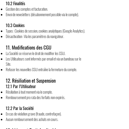
10.2 Finalités
Gestion des comptes et facturation.
Envoi de newsletters (désabonnement possible via le compte).
10.3 Cookies
Types : Cookies de session, cookies analytiques (Google Analytics).
Désactivation : Via les paramètres du navigateur.
11. Modifications des CGU
La Société se réserve le droit de modifier les CGU.
Les Utilisateurs sont informés par email et via un bandeau sur le
Site.
Refuser les nouvelles CGU entraîne la fermeture du compte.
12. Résiliation et Suspension
12.1 Par l’Utilisateur
Résiliation à tout moment via le compte.
Remboursement pro rata des forfaits non expirés.
12.2 Par la Société
En cas de violation grave (fraude, contrefaçon).
Aucun remboursement des achats en cours.