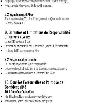
Ne pas perturber le fonctionnement du Site (ex. : spam, hacking).
Ne pas publier de contenu illicite ou diffamatoire.
8.2 Signalement d’Abus
Toute violation des CGU doit être signalée à
ea@exacademie.com
(réponse sous 48h).
9. Garanties et Limitations de Responsabilité
9.1 Garanties Exclues
La Société ne garantit pas :
L’exactitude scientifique des Documents (validés à titre indicatif).
La disponibilité permanente du Site.
9.2 Responsabilité Limitée
La Société ne peut être tenue responsable :
Des préjudices indirects (perte de données, manque à gagner).
Des utilisations frauduleuses du compte Utilisateur.
10. Données Personnelles et Politique de
Confidentialité
10.1 Données Collectées
Identification : Nom, email, numéro de téléphone.
Techniques : Adresse IP, historique de navigation.