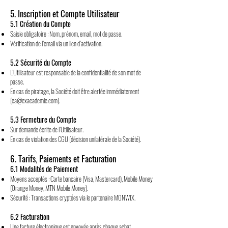
5. Inscription et Compte Utilisateur
5.1 Création du Compte
Saisie obligatoire : Nom, prénom, email, mot de passe.
Vérification de l’email via un lien d’activation.
5.2 Sécurité du Compte
L’Utilisateur est responsable de la confidentialité de son mot de
passe.
En cas de piratage, la Société doit être alertée immédiatement
(
ea@exacademie.com
).
5.3 Fermeture du Compte
Sur demande écrite de l’Utilisateur.
En cas de violation des CGU (décision unilatérale de la Société).
6. Tarifs, Paiements et Facturation
6.1 Modalités de Paiement
Moyens acceptés : Carte bancaire (Visa, Mastercard), Mobile Money
(Orange Money, MTN Mobile Money).
Sécurité : Transactions cryptées via le partenaire MONWIX.
6.2 Facturation
Une facture électronique est envoyée après chaque achat.