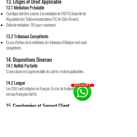
13. Litiges et Droit Applicable
13.1 Médiation Préalable
Tout litige doit être soumis à la médiation de l’ARTCI (Autorité de
Régulation des Télécommunications/TIC de Côte d’Ivoire).
Délai de médiation : 90 jours maximum.
13.2 Tribunaux Compétents
En cas d’échec de la médiation, les tribunaux d’Abidjan sont seuls
compétents.
14. Dispositions Diverses
14.1 Nullité Partielle
Si une clause est jugée invalide, les autres restent applicables.
14.2 Langue
SUPPORT
Les CGU sont rédigées en français. En cas de traduction, seule la
version française fait foi.
15. Coordonnées et Support Client
Siège social : Abidjan, Cocody, Angré Terminus 81/82 RUE L162
LOT 336.
Téléphone :
0173800072
/
0747439443
.
Email :
ea@exacademie.com
.
Heures d’ouverture : Lundi à Vendredi (8h-18h).