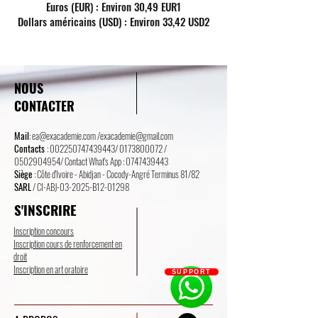
Euros (EUR) : Environ 30,49 EUR1
Dollars américains (USD) : Environ 33,42 USD2
NOUS
CONTACTER
Mail
:
ea@exacademie.com
/
exacademie@gmail.com
Contacts
:
002250747439443
/
0173800072
/
0502904954
/ Contact What's App :
0747439443
Siège
: Côte d'Ivoire - Abidjan - Cocody-Angré Terminus 81/82
SARL
/ CI-ABJ-03-2025-B12-01298
S'INSCRIRE
Inscription concours
Inscription cours de renforcement en
droit
Inscription en art oratoire
SUPPORT