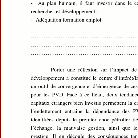
-  Au plan humain, il faut investir dans le ca
recherches et développement ;
-  Adéquation formation emploi.
……………………………………………………
……………………………………………………
……………………………………………………
       Porter une réflexion sur l’impact de la dette sur la pauvreté dans les pays en voie de 
développement a constitué le centre d’intérêt/
un outil de convergence et d’émergence de ces 
pour les PVD. Face à ce fléau, deux tendance 
capitaux étrangers bien investis permettent la c
l’endettement entraîne la dépendance des PV
identifiées depuis le premier choc pétrolier d
l’échange, la mauvaise gestion, ainsi que le
prestige. Il en découle des conséquences tan