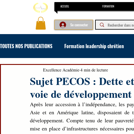
ACCUEIL
FORMATION
Se connecter
TOUTES NOS PUBLICATIONS
Formation leadership chrétien
Formation concours et examen
Formation en art oratoir
Excellence Académie
4 min de lecture
Sujet PECOS : Dette et
voie de développement
Après leur accession à l’indépendance, les pay
Asie et en Amérique latine, disposaient de tr
développement. Compte tenu de leur pauvreté, c
mise en place d’infrastructures nécessaires p