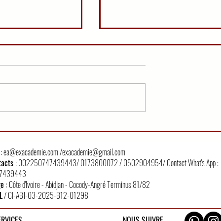
IER TOUR
QCM EN DROIT CIVIL S
CEZ VOUS
FORMATION DU
CONTRAT/PARTIE 3
l
:
ea@exacademie.com
/
exacademie@gmail.com
tacts
: 002250747439443/ 0173800072 / 0502904954/ Contact What's App :
7439443
ge
: Côte d'Ivoire - Abidjan - Cocody-Angré Terminus 81/82
L
/ CI-ABJ-03-2025-B12-01298
ERVICES
NOUS SUIVRE