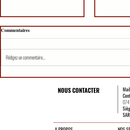
Commentaires
Rédigez un commentaire...
Organisation Judiciaire
QCM PREM
Ivoirienne (25 QCM)
MAG/EXER
NOUS CONTACTER
Mai
Con
074
Siè
SAR
A PROPOS
NOS S