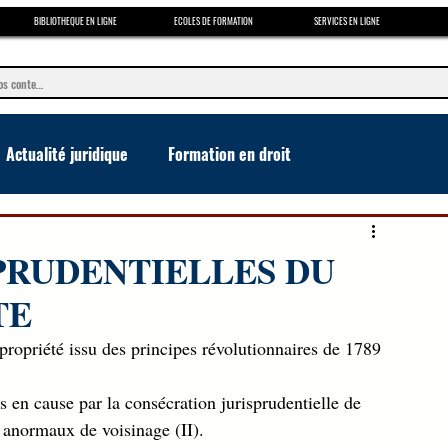
BIBLIOTHEQUE EN LIGNE
ECOLES DE FORMATION
SERVICES EN LIGNE
Actualité juridique
Formation en droit
e
SPRUDENTIELLES DU
TE
 propriété issu des principes révolutionnaires de 1789 
 en cause par la consécration jurisprudentielle de 
es anormaux de voisinage (II). 