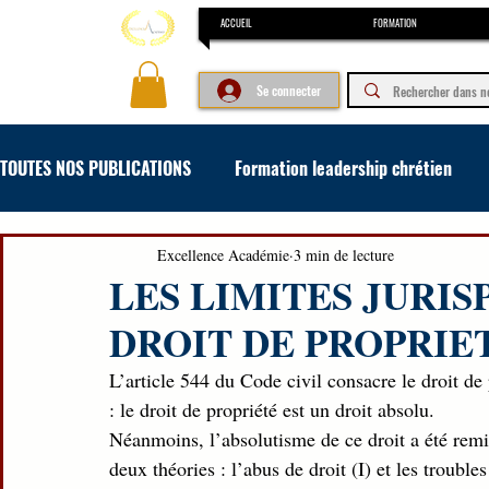
ACCUEIL
FORMATION
Se connecter
TOUTES NOS PUBLICATIONS
Formation leadership chrétien
Formation concours et examen
Formation en art oratoir
Excellence Académie
3 min de lecture
LES LIMITES JURI
DROIT DE PROPRIE
L’article 544 du Code civil consacre le droit de
: le droit de propriété est un droit absolu. 
Néanmoins, l’absolutisme de ce droit a été remis
deux théories : l’abus de droit (I) et les troubl