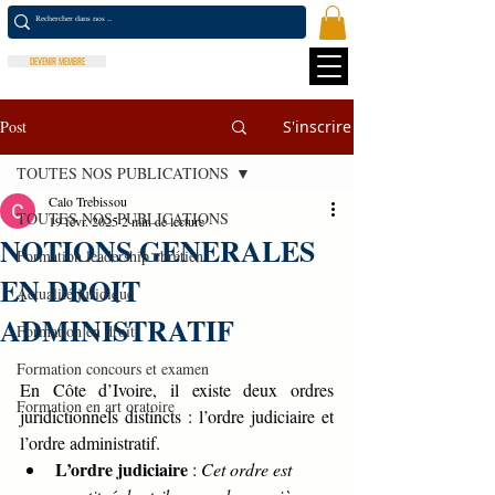
DEVENIR MEMBRE
Post
S'inscrire
TOUTES NOS PUBLICATIONS
Calo Trebissou
TOUTES NOS PUBLICATIONS
19 févr. 2025
2 min de lecture
NOTIONS GENERALES
Formation leadership chrétien
EN DROIT
Actualité juridique
ADMINISTRATIF
Formation en droit
Formation concours et examen
En Côte d’Ivoire, il existe deux ordres 
Formation en art oratoire
juridictionnels distincts : l’ordre judiciaire et 
l’ordre administratif.
L’ordre judiciaire
 : 
Cet ordre est 