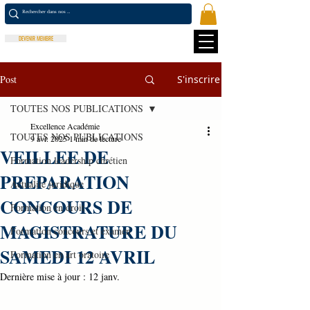
DEVENIR MEMBRE
Post
S'inscrire
TOUTES NOS PUBLICATIONS
Excellence Académie
TOUTES NOS PUBLICATIONS
9 avr. 2025
1 min de lecture
VEILLEE DE
Formation leadership chrétien
PREPARATION
Actualité juridique
CONCOURS DE
Formation en droit
MAGISTRATURE DU
Formation concours et examen
SAMEDI 12 AVRIL
Formation en art oratoire
Dernière mise à jour :
12 janv.