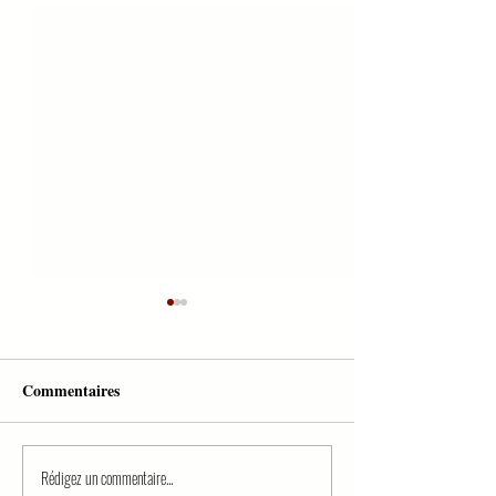
Commentaires
Rédigez un commentaire...
QCM PREMIER TOUR
QCM EN DROIT