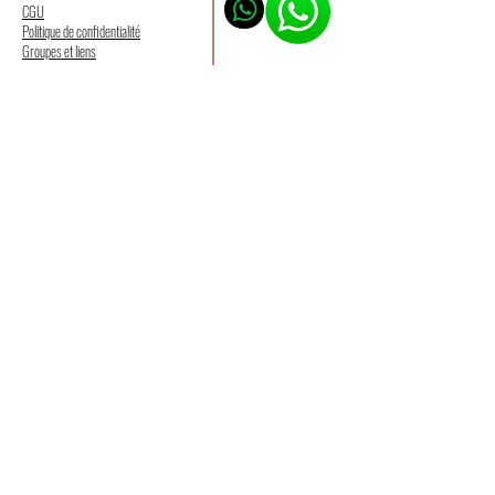
CGU
Politique de confidentialité
Groupes et liens
Partenaires
NOS SERVICES
Formation concours
Formation droit
NOUS SUIVRE
Formation en ligne
DEVENIR MEMBRE
Formation art oratoire
Ecole du succès
Recevez nos publications
Boutique
directement sur votre boite mail
Aide-mémoire
Cliquez ici pour rejoindre notre communauté WhatsApp
EFFECTUER UN PAIEMENT
Pr. BLEA Alban
Fondateur d'EXCELLENCE ACADÉMIE