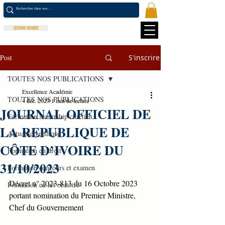
DEVENIR MEMBRE
Post
S'inscrire
TOUTES NOS PUBLICATIONS
Excellence Académie
TOUTES NOS PUBLICATIONS
4 déc. 2023
1 min de lecture
JOURNAL OFFICIEL DE
Formation leadership chrétien
LA REPUBLIQUE DE
Actualité juridique
CÔTE D’IVOIRE DU
Formation en droit
31/10/2023
Formation concours et examen
Décret n° 2023-813 du 16 Octobre 2023 
Formation en art oratoire
portant nomination du Premier Ministre, 
Chef du Gouvernement