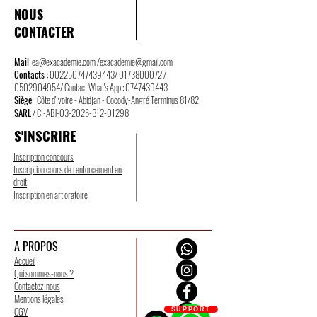
Régulation de la
NOUS
Commande publique -
CONTACTER
JORCI n°1 NS Mardi 18
février 2025 / JORCI n°14
Mail
:
ea@exacademie.com
/
exacademie@gmail.com
Contacts
:
002250747439443
/
0173800072
/
Lundi 17 février 2025
0502904954
/ Contact What's App :
0747439443
Siège
: Côte d'Ivoire - Abidjan - Cocody-Angré Terminus 81/82
SARL
/ CI-ABJ-03-2025-B12-01298
S'INSCRIRE
Inscription concours
Inscription cours de renforcement en
droit
Inscription en art oratoire
A PROPOS
Accueil
Qui sommes-nous ?
Contactez-nous
Mentions légales
CGV
SUPPORT