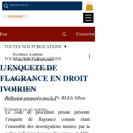
DEVENIR MEMBRE
Post
S'inscrire
TOUTES NOS PUBLICATIONS
Excellence Académie
TOUTES NOS PUBLICATIONS
19 mai 2024
6 min de lecture
L’ENQUETE DE
Formation leadership chrétien
FLAGRANCE EN DROIT
Actualité juridique
IVOIRIEN
Formation en droit
Réflexion proposée par le Pr. BLEA Alban
Formation concours et examen
Formation en art oratoire
Le code de procédure pénale présente 
l’enquête de flagrance comme étant 
l’ensemble des investigations menées par la 