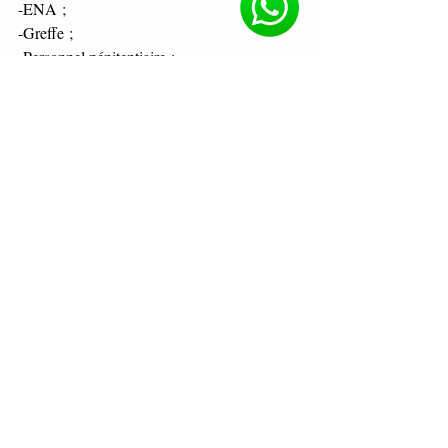
-ENA ;
-Greffe ;
-Personnel pénitentiaire ;
-Notaire ;
-Personnel de la protection judiciaire de 
l’enfance et de la jeunesse ;
-Avocature ;
-Police ;
-Et autres concours en ligne et en présentiel 
(Abidjan, Bouaké, Yamoussoukro, Daloa) ;
*Pour des formations professionnelles en :
-Droit ;
-Art oratoire ;
-Développement personnel ;
-Leadership chrétien ;
Par ailleurs, Excellence Académie dispose de 
plusieurs annales et autres documents de 
perfectionnement en vue de la préparation 
aux concours. Pour y accéder cliquez sur ce 