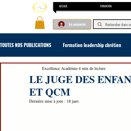
ACCUEIL
FORMATION
Se connecter
TOUTES NOS PUBLICATIONS
Formation leadership chrétien
Formation concours et examen
Formation en art oratoir
Excellence Académie
4 min de lecture
LE JUGE DES ENFA
ET QCM
Dernière mise à jour :
18 janv.