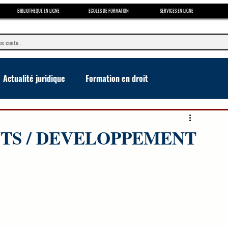
BIBLIOTHEQUE EN LIGNE
ECOLES DE FORMATION
SERVICES EN LIGNE
Actualité juridique
Formation en droit
e
NTS / DEVELOPPEMENT