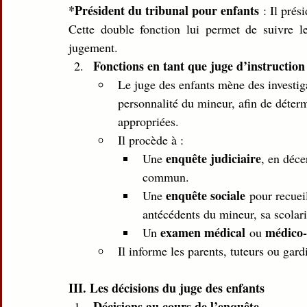
*Président du tribunal pour enfants
 : Il prés
Cette double fonction lui permet de suivre les
jugement.
Fonctions en tant que juge d’instruction
Le juge des enfants mène des investiga
personnalité du mineur, afin de déter
appropriées.
Il procède à :
enquête judiciaire
Une 
, en déc
commun.
enquête sociale
Une 
 pour recueil
antécédents du mineur, sa scolar
examen médical
médico-
Un 
 ou 
Il informe les parents, tuteurs ou gar
III. Les décisions du juge des enfants
Décisions au cours de l’enquête