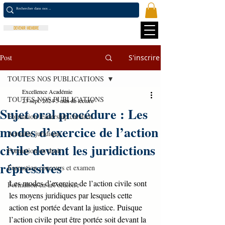
DEVENIR MEMBRE
Post
S'inscrire
TOUTES NOS PUBLICATIONS
Excellence Académie
TOUTES NOS PUBLICATIONS
23 sept. 2024
5 min de lecture
Sujet oral procédure : Les
Formation leadership chrétien
modes d’exercice de l’action
Actualité juridique
civile devant les juridictions
Formation en droit
répressives
Formation concours et examen
Les modes d’exercice de l’action civile sont 
Formation en art oratoire
les moyens juridiques par lesquels cette 
action est portée devant la justice. Puisque 
l’action civile peut être portée soit devant la 