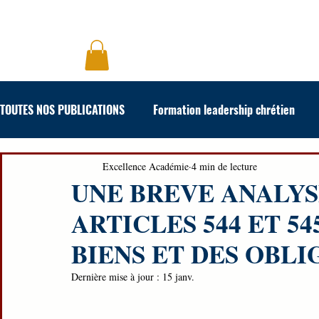
ACCUEIL
FORMATION
TOUTES NOS PUBLICATIONS
Formation leadership chrétien
Formation concours et examen
Formation en art oratoir
Excellence Académie
4 min de lecture
UNE BREVE ANALYS
ARTICLES 544 ET 54
BIENS ET DES OBLI
Dernière mise à jour :
15 janv.