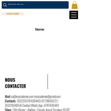
DEVENIR MEMBRE
Courses
NOUS
CONTACTER
Mail
:
ea@exacademie.com
/
exacademie@gmail.com
Contacts
:
002250747439443
/
0173800072
/
0502904954
/ Contact What's App :
0747439443
Siège
: Côte d'Ivoire - Abidjan - Cocody-Angré Terminus 81/82