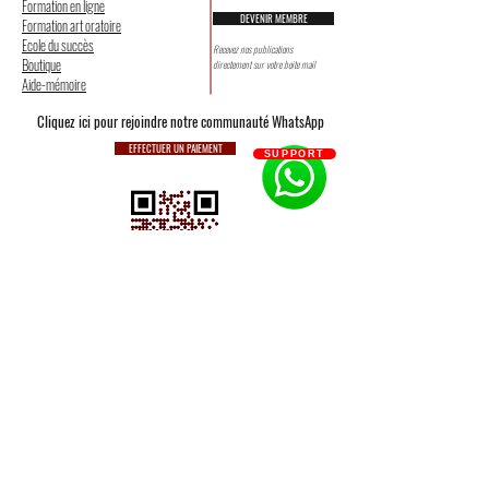
Formation en ligne
DEVENIR MEMBRE
Formation art oratoire
Ecole du succès
Recevez nos publications
Boutique
directement sur votre boite mail
Aide-mémoire
Cliquez ici pour rejoindre notre communauté WhatsApp
EFFECTUER UN PAIEMENT
SUPPORT
Pr. BLEA Alban
Fondateur d'EXCELLENCE ACADÉMIE