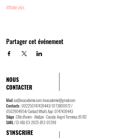
Afficher plus
Partager cet événement
NOUS
CONTACTER
Mail
:
ea@exacademie.com
/
exacademie@gmail.com
Contacts
:
002250747439443
/
0173800072
/
0502904954
/ Contact What's App :
0747439443
Siège
: Côte d'Ivoire - Abidjan - Cocody-Angré Terminus 81/82
SARL
/ CI-ABJ-03-2025-B12-01298
S'INSCRIRE