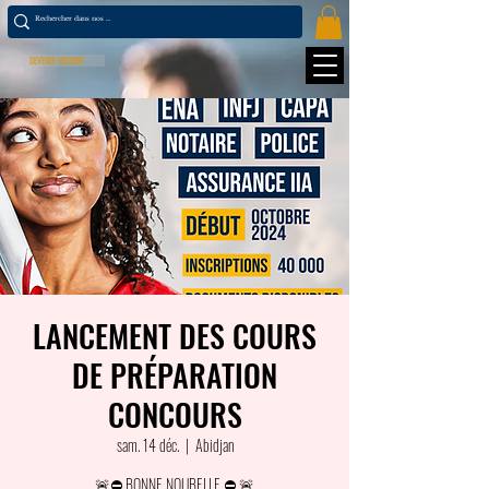
DEVENIR MEMBRE
LANCEMENT DES COURS
DE PRÉPARATION
CONCOURS
sam. 14 déc.
  |  
Abidjan
🚨⛔ BONNE NOUBELLE ⛔ 🚨