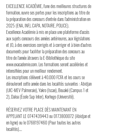
EXCELLENCE ACADÉMIE, l'une des meilleures structures de 
formation, ouvre ses portes pour les inscriptions au titre de 
la préparation des concours d'entrée dans l'administration en 
2025 (ENA, INFJ, CAPA, NOTAIRE, POLICE). 
Excellence Académie à mis en place une plateforme d'accès 
aux sujets concours des années antérieures, aux législations 
et JO, à des exercices corrigés et à corriger et à bien d'autres 
documents pour faciliter la préparation des concours au 
titre de l'année àtravers la E-Bibliothèque du site 
www.exacademie.com. Les formations seront accélérées et 
intensifiées pour un meilleur rendement.
Les inscriptions s'élèvent à 40.000 FCFA et les cours se 
dérouleront cette année dans les localités suivantes : Abidjan 
(UIC-MEV Palmeraie), Yakro (Iscae), Bouaké (Campus 1 et 
2), Daloa (École Sup Inter), Korhogo (Université). 
RÉSERVEZ VOTRE PLACE DÈS MAINTENANT EN 
APPELANT LE 0747439443 ou 0173800072 (Abidjan et 
en ligne) ou le 0768197460 (Pour toutes les autres 
localités).…