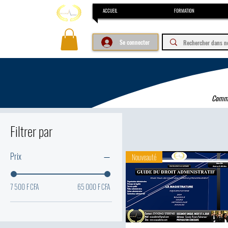
ACCUEIL
FORMATION
Se connecter
Comman
Filtrer par
Prix
Nouveauté
7 500 F CFA
65 000 F CFA