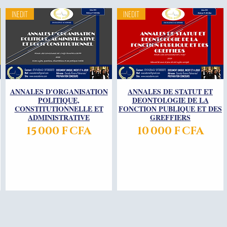
INEDIT
INEDIT
ANNALES D'ORGANISATION
Aperçu rapide
ANNALES DE STATUT ET
Aperçu rapide
POLITIQUE,
DEONTOLOGIE DE LA
CONSTITUTIONNELLE ET
FONCTION PUBLIQUE ET DES
ADMINISTRATIVE
GREFFIERS
Prix
Prix
15 000 F CFA
10 000 F CFA