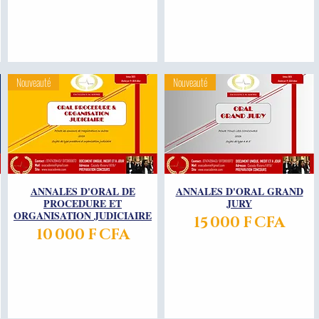
Nouveauté
Nouveauté
ANNALES D'ORAL DE
Aperçu rapide
ANNALES D'ORAL GRAND
Aperçu rapide
PROCEDURE ET
JURY
ORGANISATION JUDICIAIRE
Prix
15 000 F CFA
Prix
10 000 F CFA