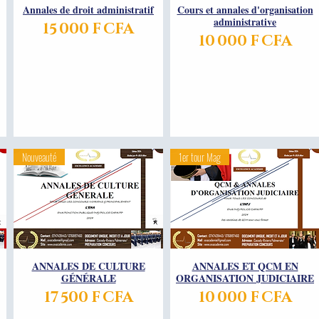
Annales de droit administratif
Aperçu rapide
Cours et annales d'organisation
Aperçu rapide
administrative
Prix
15 000 F CFA
Prix
10 000 F CFA
Nouveauté
1er tour Mag
ANNALES DE CULTURE
Aperçu rapide
ANNALES ET QCM EN
Aperçu rapide
GÉNÉRALE
ORGANISATION JUDICIAIRE
Prix
Prix
17 500 F CFA
10 000 F CFA