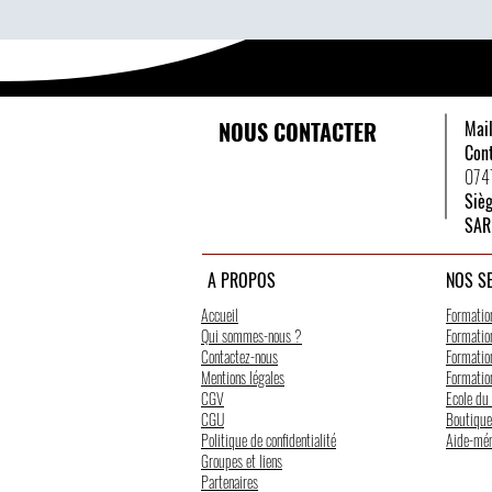
NOUS CONTACTER
Mai
Con
074
Siè
SAR
A PROPOS
NOS S
Accueil
Formatio
Qui sommes-nous ?
Formation
Contactez-nous
Formation
Mentions légales
Formation
CGV
Ecole du
CGU
Boutique
Politique de confidentialité
Aide-mé
Groupes et liens
Partenaires