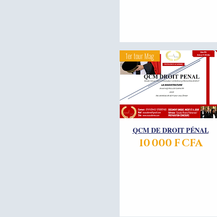
1er tour Mag
QCM DE DROIT PÉNAL
Aperçu rapide
Prix
10 000 F CFA