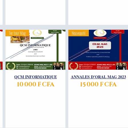
1er tour Mag
Nouveauté
QCM INFORMATIQUE
Aperçu rapide
ANNALES D'ORAL MAG 2023
Aperçu rapide
Prix
Prix
10 000 F CFA
15 000 F CFA