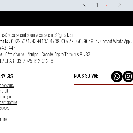
1
2
l
:
ea@exacademie.com
/
exacademie@gmail.com
tacts
: 002250747439443/ 0173800072 / 0502904954/ Contact What's App :
7439443
ge
: Côte d'Ivoire - Abidjan - Cocody-Angré Terminus 81/82
L
/ CI-ABJ-03-2025-B12-01298
ERVICES
NOUS SUIVRE
n concours
 droit
 en ligne
 art oratoire
 succès
moire