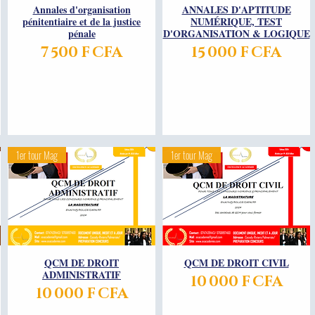
Annales d'organisation
Aperçu rapide
ANNALES D'APTITUDE
Aperçu rapide
pénitentiaire et de la justice
NUMÉRIQUE, TEST
pénale
D'ORGANISATION & LOGIQUE
Prix
Prix
7 500 F CFA
15 000 F CFA
1er tour Mag
1er tour Mag
QCM DE DROIT
Aperçu rapide
QCM DE DROIT CIVIL
Aperçu rapide
ADMINISTRATIF
Prix
10 000 F CFA
Prix
10 000 F CFA