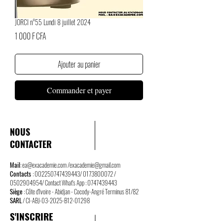
JORCI n°55 Lundi 8 juillet 2024
Prix
1 000 F CFA
Ajouter au panier
Commander et payer
NOUS
CONTACTER
Mail
:
ea@exacademie.com
/
exacademie@gmail.com
Contacts
:
002250747439443
/
0173800072
/
0502904954
/ Contact What's App :
0747439443
Siège
: Côte d'Ivoire - Abidjan - Cocody-Angré Terminus 81/82
SARL
/ CI-ABJ-03-2025-B12-01298
S'INSCRIRE