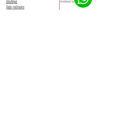
Boutique
directement sur votre boite mail
Aide-mémoire
Cliquez ici pour rejoindre notre communauté WhatsApp
EFFECTUER UN PAIEMENT
Pr. BLEA Alban
Fondateur d'EXCELLENCE ACADÉMIE