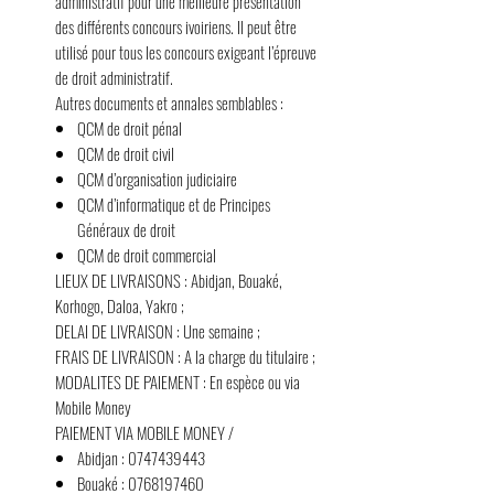
administratif pour une meilleure présentation
des différents concours ivoiriens. Il peut être
utilisé pour tous les concours exigeant l’épreuve
de droit administratif.
Autres documents et annales semblables
:
QCM de droit pénal
QCM de droit civil
QCM d’organisation judiciaire
QCM d’informatique et de Principes
Généraux de droit
QCM de droit commercial
LIEUX DE LIVRAISONS
: Abidjan, Bouaké,
Korhogo, Daloa, Yakro ;
DELAI DE LIVRAISON
: Une semaine ;
FRAIS DE LIVRAISON
: A la charge du titulaire ;
MODALITES DE PAIEMENT
: En espèce ou via
Mobile Money
PAIEMENT VIA MOBILE MONEY /
Abidjan : 0747439443
Bouaké : 0768197460