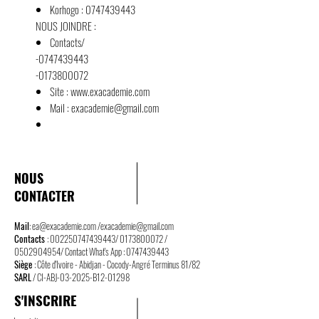
Korhogo : 0747439443
NOUS JOINDRE
:
Contacts/
-0747439443
-0173800072
Site :
www.exacademie.com
Mail : exacademie@gmail.com
NOUS
CONTACTER
Mail
:
ea@exacademie.com
/
exacademie@gmail.com
Contacts
:
002250747439443
/
0173800072
/
0502904954
/ Contact What's App :
0747439443
Siège
: Côte d'Ivoire - Abidjan - Cocody-Angré Terminus 81/82
SARL
/ CI-ABJ-03-2025-B12-01298
S'INSCRIRE