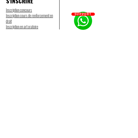
S'INSCRIRE
Inscription concours
Inscription cours de renforcement en
SUPPORT
droit
Inscription en art oratoire
A PROPOS
Accueil
Qui sommes-nous ?
Contactez-nous
Mentions légales
CGV
CGU
Politique de confidentialité
Groupes et liens
Partenaires
NOS SERVICES
Formation concours
Formation droit
NOUS SUIVRE
Formation en ligne
DEVENIR MEMBRE
Formation art oratoire
Ecole du succès