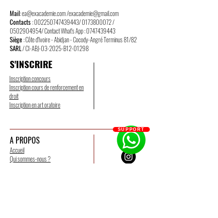
Mail
:
ea@exacademie.com
/
exacademie@gmail.com
Contacts
:
002250747439443
/
0173800072
/
0502904954
/ Contact What's App :
0747439443
Siège
: Côte d'Ivoire - Abidjan - Cocody-Angré Terminus 81/82
SARL
/ CI-ABJ-03-2025-B12-01298
S'INSCRIRE
Inscription concours
Inscription cours de renforcement en
droit
Inscription en art oratoire
SUPPORT
A PROPOS
Accueil
Qui sommes-nous ?
Contactez-nous
Mentions légales
CGV
CGU
Politique de confidentialité
Groupes et liens