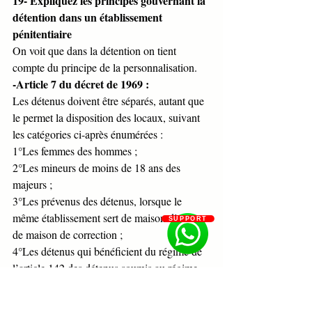
19- Expliquez les principes gouvernant la 
détention dans un établissement 
pénitentiaire 
On voit que dans la détention on tient 
compte du principe de la personnalisation.
-Article 7 du décret de 1969 : 
Les détenus doivent être séparés, autant que 
le permet la disposition des locaux, suivant 
les catégories ci-après énumérées : 
1°Les femmes des hommes ; 
2°Les mineurs de moins de 18 ans des 
majeurs ; 
3°Les prévenus des détenus, lorsque le 
même établissement sert de maison d’arrêt et 
SUPPORT
de maison de correction ;
4°Les détenus qui bénéficient du régime de 
l’article 142 des détenus soumis au régime 
ordinaire ; 
5°Les contraignables et condamnés à 