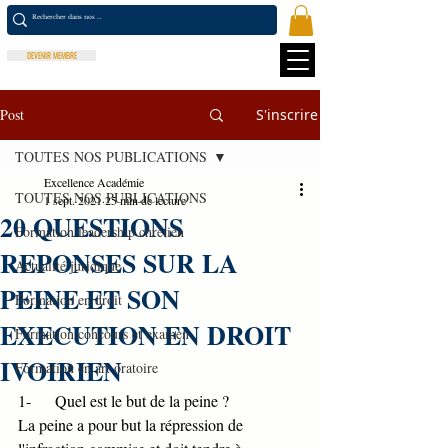
DEVENIR MEMBRE
Post
S'inscrire
TOUTES NOS PUBLICATIONS
Excellence Académie
TOUTES NOS PUBLICATIONS
1 sept. 2021
25 min de lecture
20 QUESTIONS
Formation leadership chrétien
REPONSES SUR LA
Actualité juridique
PEINE ET SON
Formation en droit
EXECUTION EN DROIT
Formation concours et examen
IVOIRIEN
Formation en art oratoire
1-      Quel est le but de la peine ?
La peine a pour but la répression de 