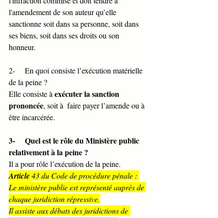
l'infraction commise et doit tendre à 
l'amendement de son auteur qu’elle 
sanctionne soit dans sa personne, soit dans 
ses biens, soit dans ses droits ou son 
honneur.
2-     En quoi consiste l’exécution matérielle 
de la peine ?
exécuter la sanction 
Elle consiste à 
prononcée
, soit à  faire payer l’amende ou à 
être incarcérée.
3-     Quel est le rôle du Ministère public 
relativement à la peine ?
Il a pour rôle l’exécution de la peine.
Article 
43 du Code de procédure pénale : 
Le ministère publie est représenté auprès de 
chaque juridiction répressive.
Il assiste aux débats des juridictions de 