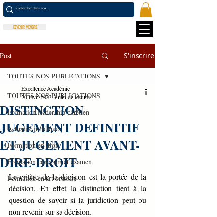
DEVENIR MEMBRE
Post
S'inscrire
TOUTES NOS PUBLICATIONS
Excellence Académie
TOUTES NOS PUBLICATIONS
20 févr. 2023
3 min de lecture
DISTINCTION
Formation leadership chrétien
JUGEMENT DEFINITIF
Actualité juridique
ET JUGEMENT AVANT-
Formation en droit
DIRE-DROIT
Formation concours et examen
Le critère de la décision est la portée de la 
Formation en art oratoire
décision. En effet la distinction tient à la 
question de savoir si la juridiction peut ou 
non revenir sur sa décision. 