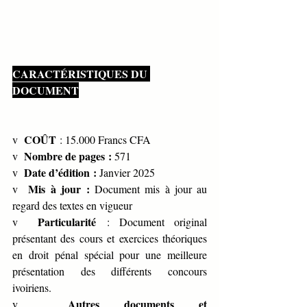
CARACTÉRISTIQUES DU 
DOCUMENT
COÛT
v  
 : 15.000 Francs CFA
Nombre de pages : 
v  
571
Date d’édition : 
v  
Janvier 2025
Mis à jour : 
v  
Document mis à jour au 
regard des textes en vigueur
Particularité 
v  
: Document original 
présentant des cours et exercices théoriques 
en droit pénal spécial pour une meilleure 
présentation des différents concours 
ivoiriens.
Autres documents et 
v  