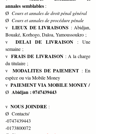
annales semblables 
:
Ø  
Cours et annales de droit pénal général
Ø  
Cours et annales de procédure pénale
LIEUX DE LIVRAISONS
v  
 : Abidjan, 
Bouaké, Korhogo, Daloa, Yamoussoukro ;
DELAI DE LIVRAISON
v  
 : Une 
semaine ;
FRAIS DE LIVRAISON
v  
 : A la charge 
du titulaire ;
MODALITES DE PAIEMENT
v  
 : En 
espèce ou via Mobile Money
PAIEMENT VIA MOBILE MONEY /
v  
Abidjan : 0747439443
Ø  
NOUS JOINDRE
v  
 :
Ø  Contacts/
-0747439443
-0173800072