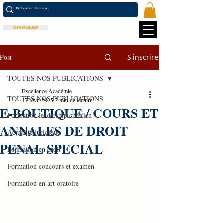
DEVENIR MEMBRE
Post
S'inscrire
TOUTES NOS PUBLICATIONS
Excellence Académie
TOUTES NOS PUBLICATIONS
17 févr. 2025
3 min de lecture
E-BOUTIQUE / COURS ET
Formation leadership chrétien
ANNALES DE DROIT
Actualité juridique
PENAL SPECIAL
Formation en droit
Formation concours et examen
Formation en art oratoire