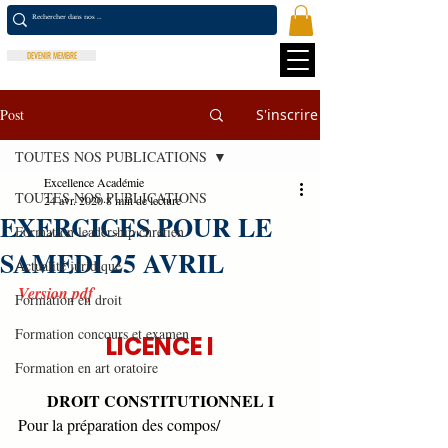
DEVENIR MEMBRE
Post
S'inscrire
TOUTES NOS PUBLICATIONS
Excellence Académie
TOUTES NOS PUBLICATIONS
24 avr. 2020
8 min de lecture
EXERCICES POUR LE
Formation leadership chrétien
SAMEDI 25 AVRIL
Actualité juridique
Version pdf
Formation en droit
Formation concours et examen
LICENCE I
Formation en art oratoire
DROIT CONSTITUTIONNEL I
Pour la préparation des compos/