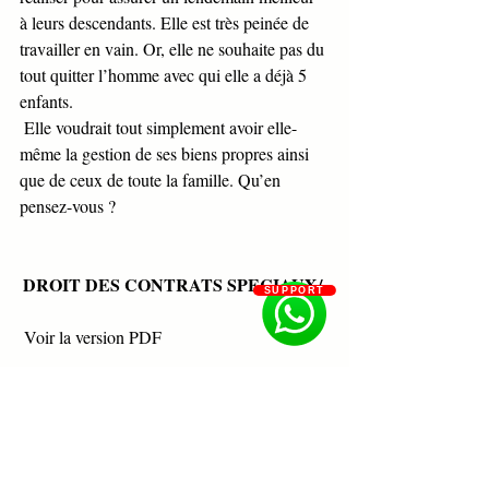
à leurs descendants. Elle est très peinée de 
travailler en vain. Or, elle ne souhaite pas du 
tout quitter l’homme avec qui elle a déjà 5 
enfants. 
 Elle voudrait tout simplement avoir elle-
même la gestion de ses biens propres ainsi 
que de ceux de toute la famille. Qu’en 
pensez-vous ?
DROIT DES CONTRATS SPECIAUX/ 
SUPPORT
 Voir la version PDF
INSTRUMENTS DE PAIEMENT ET 
DE CREDIT/ LES CONDITIONS DE 
FOND DE CREATION DE LA 