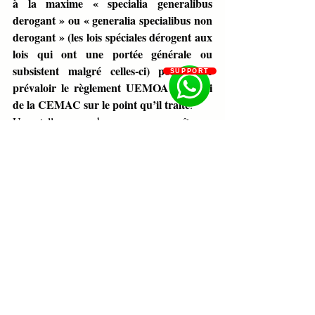
à la maxime « specialia generalibus 
derogant » ou « generalia specialibus non 
derogant » (les lois spéciales dérogent aux 
lois qui ont une portée générale ou 
subsistent malgré celles-ci) pour faire 
SUPPORT
prévaloir le règlement UEMOA ou celui 
de la CEMAC sur le point qu’il traite
. 
Une telle approche ne nous paraît pas 
déraisonnable. Il en résulterait ainsi une 
certaine coordination permettant à chaque 
règle d’avoir un domaine d’application. 
Ainsi, la règle générale serait celle de 
l’OHADA qui entraîne que le « zéro heure » 
reste en vigueur dans tous les domaines à 
titre de principe et l’exception serait celle du 
règlement UEMOA qui l’écarte dans les 
domaines qu’il vise.