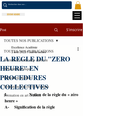
DEVENIR MEMBRE
Post
S'inscrire
TOUTES NOS PUBLICATIONS
Excellence Académie
TOUTES NOS PUBLICATIONS
2 août 2022
5 min de lecture
LA REGLE DU "ZERO
Formation leadership chrétien
HEURE" EN
Actualité juridique
PROCEDURES
Formation en droit
COLLECTIVES
Formation concours et examen
I-                   Notion de la règle du « zéro 
Formation en art oratoire
heure »
A-     Signification de la règle 