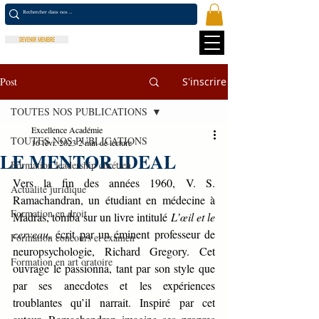
DEVENIR MEMBRE
Post
S'inscrire
TOUTES NOS PUBLICATIONS
Excellence Académie
TOUTES NOS PUBLICATIONS
16 févr. 2023
2 min de lecture
LE MENTOR IDEAL
Formation leadership chrétien
Vers la fin des années 1960, V. S. 
Actualité juridique
Ramachandran, un étudiant en médecine à 
Formation en droit
Madras, tomba sur un livre intitulé 
L’œil et le 
cerveau
, écrit par un éminent professeur de 
Formation concours et examen
neuropsychologie, Richard Gregory. Cet 
Formation en art oratoire
ouvrage le passionna, tant par son style que 
par ses anecdotes et les expériences 
troublantes qu’il narrait. Inspiré par cet 