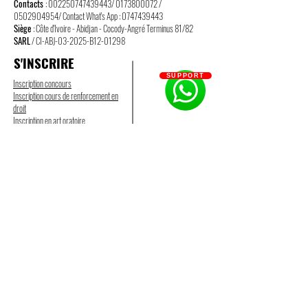
Contacts
:
002250747439443
/
0173800072
/
0502904954
/ Contact What's App :
0747439443
Siège
: Côte d'Ivoire - Abidjan - Cocody-Angré Terminus 81/82
SARL
/ CI-ABJ-03-2025-B12-01298
S'INSCRIRE
SUPPORT
Inscription concours
Inscription cours de renforcement en
droit
Inscription en art oratoire
A PROPOS
Accueil
Qui sommes-nous ?
Contactez-nous
Mentions légales
CGV
CGU
Politique de confidentialité
Groupes et liens
Partenaires
NOS SERVICES