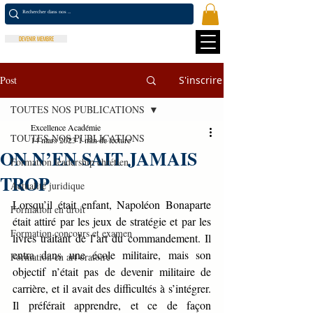
DEVENIR MEMBRE
Post
S'inscrire
TOUTES NOS PUBLICATIONS
Excellence Académie
TOUTES NOS PUBLICATIONS
14 mars 2023
1 min de lecture
ON N’EN SAIT JAMAIS
Formation leadership chrétien
TROP
Actualité juridique
Lorsqu’il était enfant, Napoléon Bonaparte 
Formation en droit
était attiré par les jeux de stratégie et par les 
Formation concours et examen
livres traitant de l’art du commandement. Il 
entra dans une école militaire, mais son 
Formation en art oratoire
objectif n’était pas de devenir militaire de 
carrière, et il avait des difficultés à s’intégrer. 
Il préférait apprendre, et ce de façon 