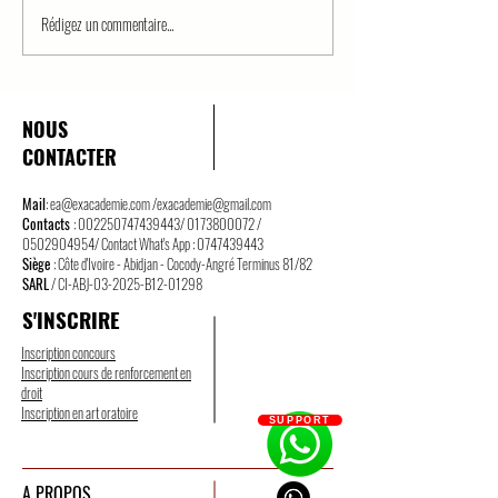
Rédigez un commentaire...
LA POSTURE DE CEUX
Développement pe
QUI N’ONT PAS
Regardez derrièr
D’AMBITION /
masque
DEVELOPPEMENT
NOUS
PERSONNEL
CONTACTER
Mail
:
ea@exacademie.com
/
exacademie@gmail.com
Contacts
:
002250747439443
/
0173800072
/
0502904954
/ Contact What's App :
0747439443
Siège
: Côte d'Ivoire - Abidjan - Cocody-Angré Terminus 81/82
SARL
/ CI-ABJ-03-2025-B12-01298
S'INSCRIRE
Inscription concours
Inscription cours de renforcement en
droit
Inscription en art oratoire
SUPPORT
A PROPOS