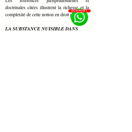
Les références jurisprudentielles et 
doctrinales citées illustrent la richesse et la 
SUPPORT
complexité de cette notion en droit pénal.
LA SUBSTANCE NUISIBLE DANS 
L’INFRACTION D’ADMINISTRATION 
DE SUBSTANCE NUISIBLE
Concours
Concours magistrature
Droit pénal
Formation en droit
Formation concours et examen
Posts récents
Voir tout