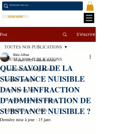
DEVENIR MEMBRE
Post
S'inscrire
TOUTES NOS PUBLICATIONS
Bléa Alban
TOUTES NOS PUBLICATIONS
18 mars 2025
4 min de lecture
QUE SAVOIR DE LA
Formation leadership chrétien
SUBSTANCE NUISIBLE
Actualité juridique
DANS L’INFRACTION
Formation en droit
D’ADMINISTRATION DE
Formation concours et examen
SUBSTANCE NUISIBLE ?
Formation en art oratoire
Dernière mise à jour :
15 janv.