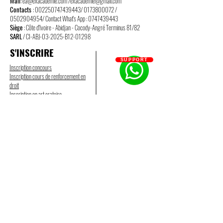
Mail
:
ea@exacademie.com
/
exacademie@gmail.com
Contacts
:
002250747439443
/
0173800072
/
0502904954
/ Contact What's App :
0747439443
Siège
: Côte d'Ivoire - Abidjan - Cocody-Angré Terminus 81/82
SARL
/ CI-ABJ-03-2025-B12-01298
S'INSCRIRE
SUPPORT
Inscription concours
Inscription cours de renforcement en
droit
Inscription en art oratoire
A PROPOS
Accueil
Qui sommes-nous ?
Contactez-nous
Mentions légales
CGV
CGU
Politique de confidentialité
Groupes et liens
Partenaires