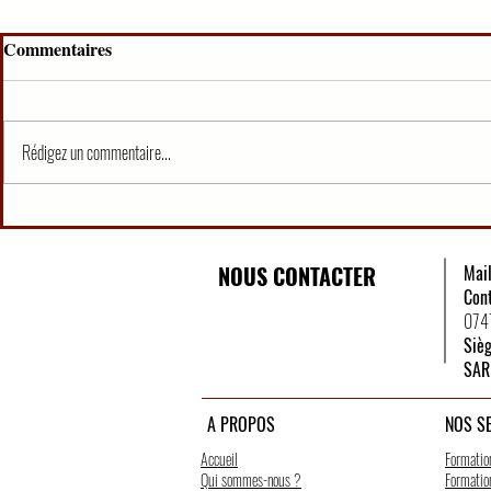
Commentaires
Rédigez un commentaire...
Organisation Judiciaire
QCM PREM
Ivoirienne (25 QCM)
MAG/EXER
NOUS CONTACTER
Mai
Con
074
Siè
SAR
A PROPOS
NOS S
Accueil
Formatio
Qui sommes-nous ?
Formation