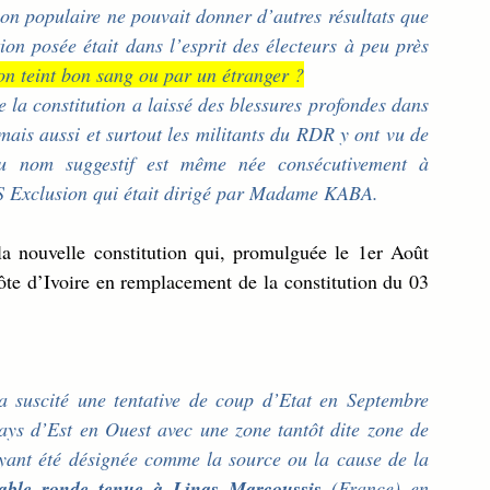
on populaire ne pouvait donner d’autres résultats que 
on posée était dans l’esprit des électeurs à peu près 
bon teint bon sang ou par un étranger ?
mais aussi et surtout les militants du RDR y ont vu de 
u nom suggestif est même née consécutivement à 
SOS Exclusion qui était dirigé par Madame KABA. 
la nouvelle constitution qui, promulguée le 1er Août 
ôte d’Ivoire en remplacement de la constitution du 03 
a suscité une tentative de coup d’Etat en Septembre 
ays d’Est en Ouest avec une zone tantôt dite zone de 
yant été désignée comme la source ou la cause de la 
table ronde tenue à Linas Marcoussis
 (France) en 