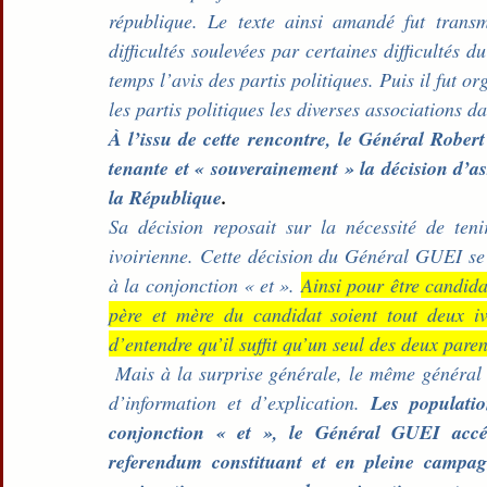
république. Le texte ainsi amandé fut tran
difficultés soulevées par certaines difficultés 
temps l’avis des partis politiques. Puis il fut o
les partis politiques les diverses associations da
À l’issu de cette rencontre, le Général Robert
tenante et « souverainement » la décision d’ass
la République
.
Sa décision reposait sur la nécessité de ten
ivoirienne. Cette décision du Général GUEI se t
à la conjonction « et ». 
Ainsi pour être candidat
père et mère du candidat soient tout deux i
d’entendre qu’il suffit qu’un seul des deux paren
 Mais à la surprise générale, le même général GUEI entreprit des tournées à l’intérieur du pays dit 
d’information et d’explication. 
Les populatio
conjonction « et », le Général GUEI accé
referendum constituant et en pleine campagn