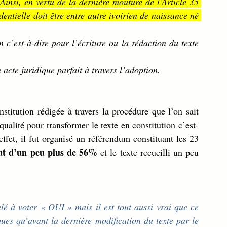
Ainsi, en vertu de la dernière mouture de l’Article 35 
dentielle doit être entre autre ivoirien de naissance né 
en acte juridique parfait à travers l’adoption.
stitution rédigée à travers la procédure que l’on sait 
qualité pour transformer le texte en constitution c’est-
effet, il fut organisé un référendum constituant les 23 
fut d’un peu plus de 56%
 et le texte recueilli un peu 
elé à voter « OUI » mais il est tout aussi vrai que ce 
ques qu’avant la dernière modification du texte par le 