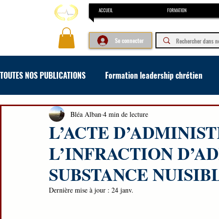
ACCUEIL
FORMATION
Se connecter
TOUTES NOS PUBLICATIONS
Formation leadership chrétien
Formation concours et examen
Formation en art oratoir
Bléa Alban
4 min de lecture
L’ACTE D’ADMINIS
L’INFRACTION D’A
SUBSTANCE NUISIB
Dernière mise à jour :
24 janv.