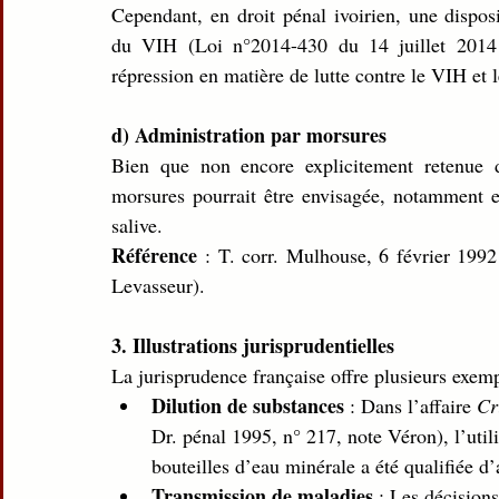
Cependant, en droit pénal ivoirien, une disposi
du VIH (Loi n°2014-430 du 14 juillet 2014 p
répression en matière de lutte contre le VIH et 
d) Administration par morsures
Bien que non encore explicitement retenue da
morsures pourrait être envisagée, notamment en
salive.
Référence
 : T. corr. Mulhouse, 6 février 199
Levasseur).
3. Illustrations jurisprudentielles
La jurisprudence française offre plusieurs exemp
Dilution de substances
 : Dans l’affaire 
Cr
Dr. pénal 1995, n° 217, note Véron), l’util
bouteilles d’eau minérale a été qualifiée d’
Transmission de maladies
 : Les décision