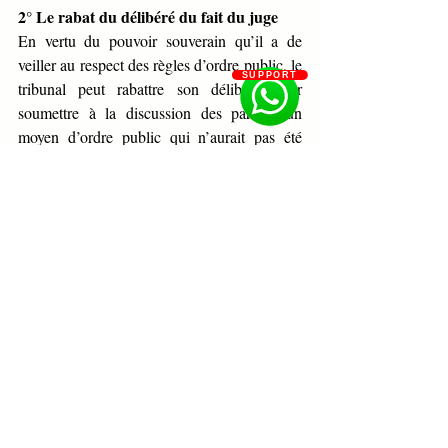
2° Le rabat du délibéré du fait du juge
En vertu du pouvoir souverain qu’il a de 
veiller au respect des règles d’ordre public, le 
SUPPORT
tribunal peut rabattre son délibéré pour 
soumettre à la discussion des parties, un 
moyen d’ordre public qui n’aurait pas été 
débattu au paravent.
III : Le prononcé de la décision
Le prononcé de la décision ou lecture du 
jugement a lieu obligatoirement en audience 
publique, même dans les cas où les débats 
ont lieu en chambre de conseil ou a huis 
clos. On dit que le tribunal vide son délibéré.
Le prononcé du jugement entraine le 
dessaisissement du juge et donne à son 
jugement l’autorité de la chose jugé
Procédure civile
Formation en droit