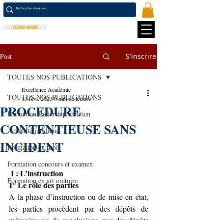
DEVENIR MEMBRE
Post
S'inscrire
TOUTES NOS PUBLICATIONS
Excellence Académie
TOUTES NOS PUBLICATIONS
13 févr. 2023
6 min de lecture
PROCEDURE
Formation leadership chrétien
CONTENTIEUSE SANS
Actualité juridique
INCIDENT
Formation en droit
Formation concours et examen
 I : L’instruction
Formation en art oratoire
1° Le rôle des parties
A la phase d’instruction ou de mise en état, 
les parties procèdent par des dépôts de 