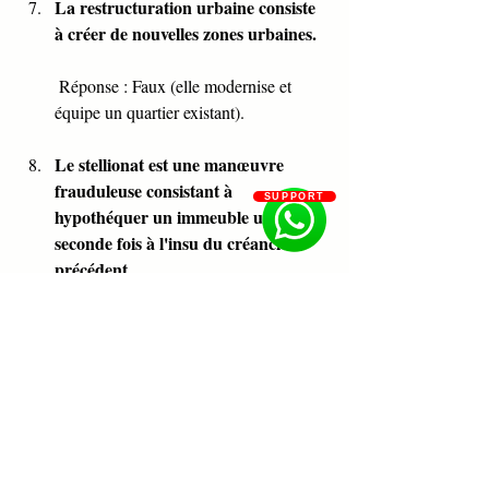
La restructuration urbaine consiste 
à créer de nouvelles zones urbaines.
 Réponse : Faux (elle modernise et 
équipe un quartier existant).
Le stellionat est une manœuvre 
frauduleuse consistant à 
SUPPORT
hypothéquer un immeuble une 
seconde fois à l'insu du créancier 
précédent.
 Réponse : Vrai.
Le domaine des collectivités 
territoriales ne peut être constitué 
que par des acquisitions à titre 
onéreux.