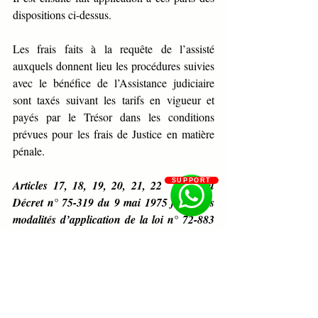
dispositions ci-dessus.
Les frais faits à la requête de l’assisté 
auxquels donnent lieu les procédures suivies 
avec le bénéfice de l’Assistance judiciaire 
sont taxés suivant les tarifs en vigueur et 
payés par le Trésor dans les conditions 
prévues pour les frais de Justice en matière 
pénale.
SUPPORT
Articles 17, 18, 19, 20, 21, 22  et 23 du 
Décret n° 75-319 du 9 mai 1975 fixant les 
modalités d’application de la loi n° 72-883 
du 21 décembre 1972  portant  Code de 
Procédure Civile, Commerciale et 
Administrative, en ce qui concerne 
l’Assistance judiciaire