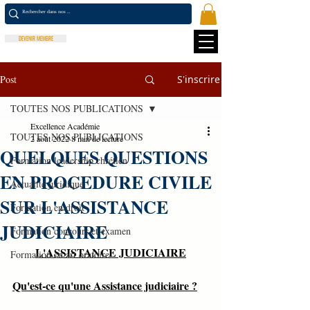
DEVENIR MEMBRE
Post
S'inscrire
TOUTES NOS PUBLICATIONS
Excellence Académie
TOUTES NOS PUBLICATIONS
2 août 2022
8 min de lecture
QUELQUES QUESTIONS
Formation leadership chrétien
EN PROCEDURE CIVILE
Actualité juridique
SUR L'ASSISTANCE
Formation en droit
JUDICIAIRE
Formation concours et examen
L'ASSISTANCE JUDICIAIRE
Formation en art oratoire
Qu'est-ce qu'une Assistance judiciaire ?