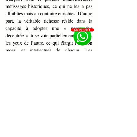
métissages historiques, ce qui ne les a pas 
affaiblies mais au contraire enrichies. D’autre 
part, la véritable richesse réside dans la 
capacité à adopter une « perspective 
SUPPORT
décentrée », à se voir partiellement à travers 
les yeux de l’autre, ce qui élargit l’horizon 
moral et intellectuel de chacun. Les 
programmes d’échanges universitaires 
Erasmus ou les œuvres d’artistes 
diasporiques en sont des incarnations 
puissantes. 
En définitive, la diversité 
culturelle est une richesse potentielle qui ne 
s’actualise que par un double mouvement : 
un effort institutionnel pour garantir la 
justice et un travail personnel et collectif de 
curiosité et de reconnaissance réciproque.
Conclusion