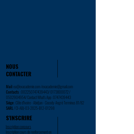
NOUS
CONTACTER
Mail
:
ea@exacademie.com
/
exacademie@gmail.com
Contacts
:
002250747439443
/
0173800072
/
0502904954
/ Contact What's App :
0747439443
Siège
: Côte d'Ivoire - Abidjan - Cocody-Angré Terminus 81/82
SARL
/ CI-ABJ-03-2025-B12-01298
S'INSCRIRE
Inscription concours
Inscription cours de renforcement en