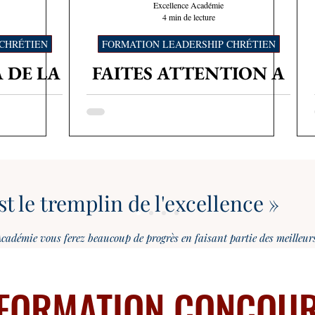
Excellence Académie
4 min de lecture
CHRÉTIEN
FORMATION LEADERSHIP CHRÉTIEN
 DE LA
FAITES ATTENTION A
/
CEUX QUE VOUS
MENT
OFFENSEZ/DEVELOPPE
EL
MENT PERSONNEL
t le tremplin de l'excellence »
e Académie vous ferez beaucoup de progrès en faisant partie des meil
FORMATION CONCOU