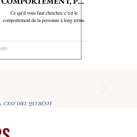
COMPORTEMENT, PAS
EN FONCTION DE CE
Ce qu’il vous faut chercher, c’est le
QU’ILS DISENT
comportement de la personne à long terme.
leurs. C'EST DIEU QUI BÉNIT
RS