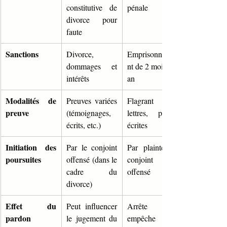
constitutive de 
pénale
divorce pour 
faute
Sanctions
Divorce, 
Emprisonneme
dommages et 
nt de 2 mois à 1 
intérêts
an
Modalités de 
Preuves variées 
Flagrant délit, 
preuve
(témoignages, 
lettres, pièces 
écrits, etc.)
écrites
Initiation des 
Par le conjoint 
Par plainte du 
poursuites
offensé (dans le 
conjoint 
cadre du 
offensé
divorce)
Effet du 
Peut influencer 
Arrête ou 
pardon
le jugement du 
empêche les 