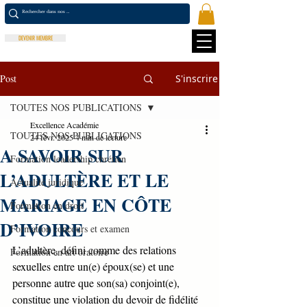
DEVENIR MEMBRE
Post
S'inscrire
TOUTES NOS PUBLICATIONS
Excellence Académie
TOUTES NOS PUBLICATIONS
24 févr. 2025
4 min de lecture
A SAVOIR SUR
Formation leadership chrétien
L’ADULTÈRE ET LE
Actualité juridique
MARIAGE EN CÔTE
Formation en droit
D’IVOIRE
Formation concours et examen
L’adultère, défini comme des relations 
Formation en art oratoire
sexuelles entre un(e) époux(se) et une 
personne autre que son(sa) conjoint(e), 
constitue une violation du devoir de fidélité 